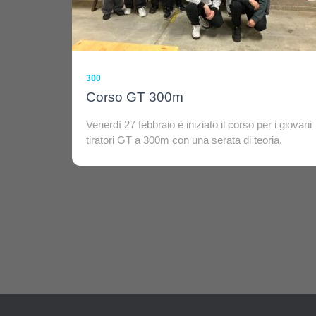
300
Corso GT 300m
Venerdì 27 febbraio è iniziato il corso per i giovani
tiratori GT a 300m con una serata di teoria.