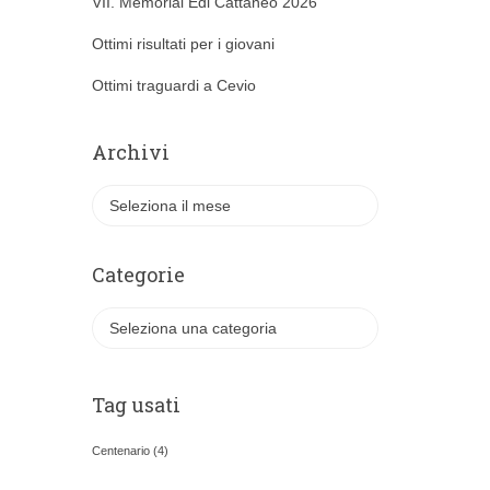
VII. Memorial Edi Cattaneo 2026
Ottimi risultati per i giovani
Ottimi traguardi a Cevio
Archivi
A
r
c
h
Categorie
i
v
C
i
a
t
e
Tag usati
g
o
Centenario
(4)
r
i