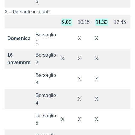
6
X = bersagli occupati
9.00
10.15
11.30
12.45
1
Bersaglio
Domenica
X
X
1
16
Bersaglio
X
X
X
X
novembre
2
Bersaglio
X
X
X
3
Bersaglio
X
X
X
4
Bersaglio
X
X
X
5