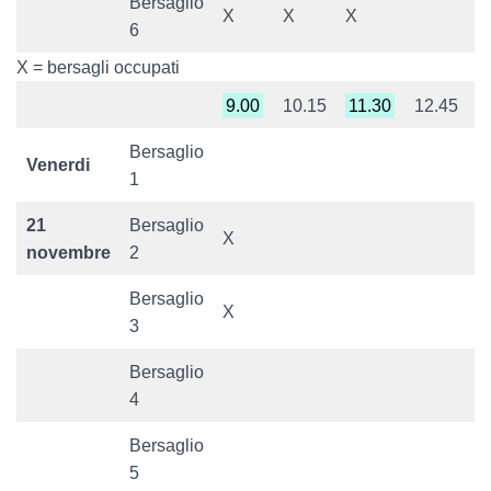
Bersaglio
X
X
X
6
X = bersagli occupati
9.00
10.15
11.30
12.45
1
Bersaglio
Venerdi
1
21
Bersaglio
X
X
novembre
2
Bersaglio
X
X
3
Bersaglio
4
Bersaglio
5