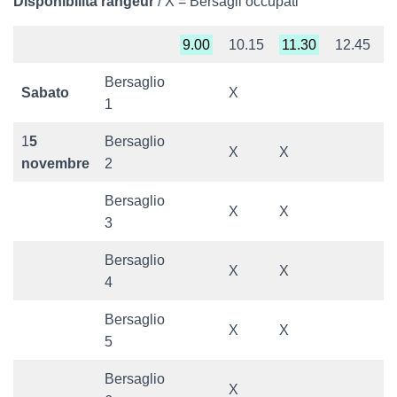
Disponibilità rangeur
/ X = Bersagli occupati
9.00
10.15
11.30
12.45
1
Bersaglio
Sabato
X
1
1
5
Bersaglio
X
X
novembre
2
Bersaglio
X
X
3
Bersaglio
X
X
4
Bersaglio
X
X
5
Bersaglio
X