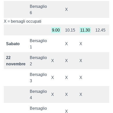
Bersaglio
X
6
X = bersagli occupati
9.00
10.15
11.30
12.45
1
Bersaglio
Sabato
X
X
1
22
Bersaglio
X
X
X
X
novembre
2
Bersaglio
X
X
X
X
3
Bersaglio
X
X
X
X
4
Bersaglio
X