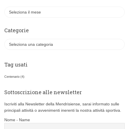
A
r
c
h
Categorie
i
v
C
i
a
t
e
Tag usati
g
o
Centenario
(4)
r
i
Sottoscrizione alle newsletter
e
Iscriviti alla Newsletter della Mendrisiense, sarai informato sulle
principali attività o avvenimenti inerenti la nostra attività sportiva.
Nome - Name