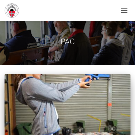
NAVIG
PAC