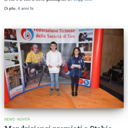
Di
plu
,
4 anni
fa
NEWS - NOVITÀ