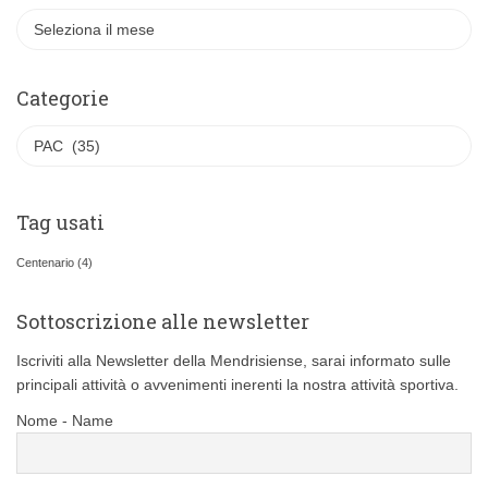
A
r
c
h
Categorie
i
C
v
a
i
t
e
Tag usati
g
o
Centenario
(4)
r
i
Sottoscrizione alle newsletter
e
Iscriviti alla Newsletter della Mendrisiense, sarai informato sulle
principali attività o avvenimenti inerenti la nostra attività sportiva.
Nome - Name