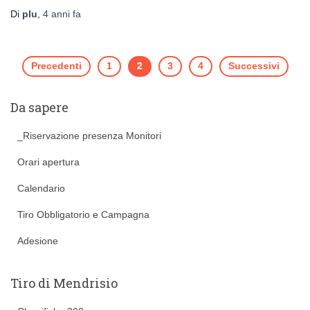
Di
plu
,
4 anni
fa
Paginazione
Precedenti
1
2
3
4
Successivi
degli
Da sapere
articoli
_Riservazione presenza Monitori
Orari apertura
Calendario
Tiro Obbligatorio e Campagna
Adesione
Tiro di Mendrisio