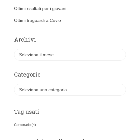
Ottimi risultati per i giovani
Ottimi traguardi a Cevio
Archivi
A
r
c
h
Categorie
i
v
C
i
a
t
e
Tag usati
g
o
Centenario
(4)
r
i