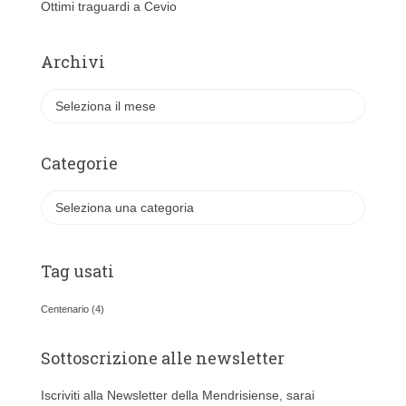
Ottimi traguardi a Cevio
Archivi
A
r
c
h
Categorie
i
v
C
i
a
t
e
Tag usati
g
o
Centenario
(4)
r
i
Sottoscrizione alle newsletter
e
Iscriviti alla Newsletter della Mendrisiense, sarai