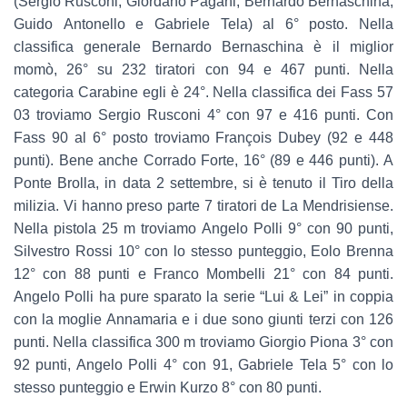
(Sergio Rusconi, Giordano Pagani, Bernardo Bernaschina,
Guido
Antonello e Gabriele Tela) al 6° posto. Nella
classifica generale Bernardo Bernaschina
è il miglior
momò, 26° su 232 tiratori con 94 e 467 punti. Nella
categoria Carabine
egli è 24°. Nella classifica dei Fass 57
03 troviamo Sergio Rusconi 4° con 97 e 416
punti. Con
Fass 90 al 6° posto troviamo François Dubey (92 e 448
punti). Bene anche
Corrado Forte, 16° (89 e 446 punti).
A
Ponte Brolla, in data 2 settembre, si è tenuto il Tiro della
milizia. Vi hanno preso
parte 7 tiratori de La Mendrisiense.
Nella pistola 25 m troviamo Angelo Polli 9° con
90 punti,
Silvestro Rossi 10° con lo stesso punteggio, Eolo Brenna
12° con 88 punti e
Franco Mombelli 21° con 84 punti.
Angelo Polli ha pure sparato la serie “Lui & Lei” in
coppia
con la moglie Annamaria e i due sono giunti terzi con 126
punti. Nella
classifica 300 m troviamo Giorgio Piona 3° con
92 punti, Angelo Polli 4° con 91,
Gabriele Tela 5° con lo
stesso punteggio e Erwin Kurzo 8° con 80 punti.