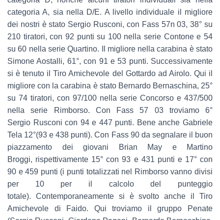
categoria A, sia nella D/E. A livello individuale il
migliore
dei nostri è stato Sergio Rusconi, con Fass 57n 03, 38° su
210 tiratori, con 92
punti su 100 nella serie Contone e 54
su 60 nella serie Quartino. Il migliore nella
carabina è stato
Simone Aostalli, 61°, con 91 e 53 punti.
Successivamente
si è tenuto il Tiro Amichevole del Gottardo ad Airolo. Qui il
migliore
con la carabina è stato Bernardo Bernaschina, 25°
su 74 tiratori, con 97/100 nella
serie Concorso e 437/500
nella serie Rimborso. Con Fass 57 03 troviamo 6°
Sergio
Rusconi con 94 e 447 punti. Bene anche Gabriele
Tela 12°(93 e 438 punti). Con Fass
90 da segnalare il buon
piazzamento dei giovani Brian May e Martino
Broggi,
rispettivamente 15° con 93 e 431 punti e 17° con
90 e 459 punti (i punti totalizzati
nel Rimborso vanno divisi
per 10 per il calcolo del punteggio
totale).
Contemporaneamente si è svolto anche il Tiro
Amichevole di Faido. Qui troviamo il
gruppo Penate