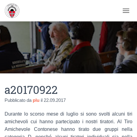
NAVIG
a20170922
Pubblicato da
plu
il
22.09.2017
Durante lo scorso mese di luglio si sono svolti alcuni tiri
amichevoli cui hanno
partecipato i nostri tiratori.
Al Tiro
Amichevole Contonese hanno tirato due gruppi nella
categoria D, nonché
alcuni tiratori individuali sia nella