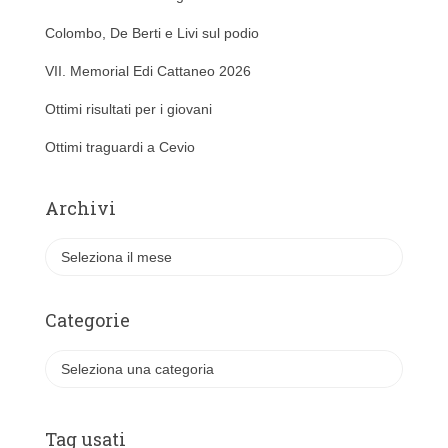
Colombo, De Berti e Livi sul podio
VII. Memorial Edi Cattaneo 2026
Ottimi risultati per i giovani
Ottimi traguardi a Cevio
Archivi
A
r
c
h
Categorie
i
v
C
i
a
t
e
Tag usati