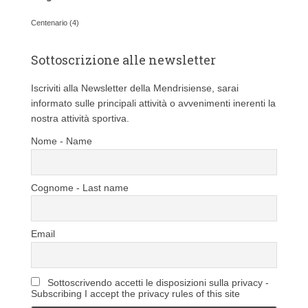
g
o
Centenario
(4)
r
i
Sottoscrizione alle newsletter
e
Iscriviti alla Newsletter della Mendrisiense, sarai
informato sulle principali attività o avvenimenti inerenti la
nostra attività sportiva.
Nome - Name
Cognome - Last name
Email
Sottoscrivendo accetti le disposizioni sulla privacy -
Subscribing I accept the privacy rules of this site