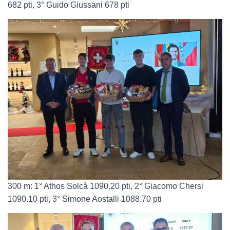
682 pti, 3° Guido Giussani 678 pti
300 m: 1° Athos Solcà 1090.20 pti, 2° Giacomo Chersi
1090.10 pti, 3° Simone Aostalli 1088.70 pti