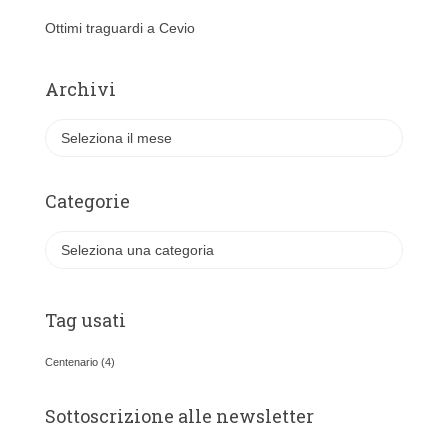
Ottimi traguardi a Cevio
Archivi
A
r
c
h
Categorie
i
v
C
i
a
t
e
Tag usati
g
o
Centenario
(4)
r
i
Sottoscrizione alle newsletter
e