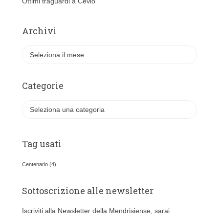
Ottimi traguardi a Cevio
Archivi
A
r
c
h
Categorie
i
v
C
i
a
t
e
Tag usati
g
o
Centenario
(4)
r
i
Sottoscrizione alle newsletter
e
Iscriviti alla Newsletter della Mendrisiense, sarai