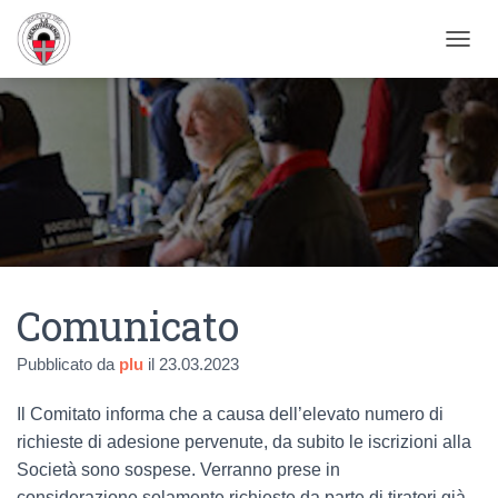
NAVIG
Comunicato
Pubblicato da
plu
il
23.03.2023
Il Comitato informa che a causa dell’elevato numero di
richieste di adesione pervenute, da subito le iscrizioni alla
Società sono sospese. Verranno prese in
considerazione solamente richieste da parte di tiratori già