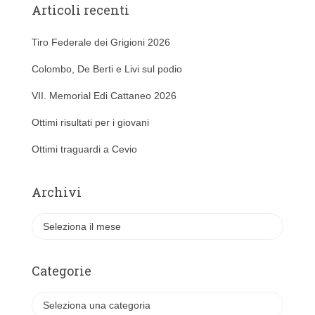
Articoli recenti
Tiro Federale dei Grigioni 2026
Colombo, De Berti e Livi sul podio
VII. Memorial Edi Cattaneo 2026
Ottimi risultati per i giovani
Ottimi traguardi a Cevio
Archivi
A
r
c
h
Categorie
i
v
C
i
a