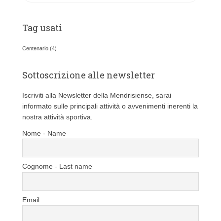
t
e
Tag usati
g
o
Centenario
(4)
r
i
Sottoscrizione alle newsletter
e
Iscriviti alla Newsletter della Mendrisiense, sarai
informato sulle principali attività o avvenimenti inerenti la
nostra attività sportiva.
Nome - Name
Cognome - Last name
Email