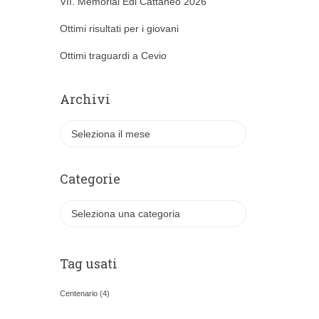
VII. Memorial Edi Cattaneo 2026
Ottimi risultati per i giovani
Ottimi traguardi a Cevio
Archivi
A
r
c
h
Categorie
i
v
C
i
a
t
e
Tag usati
g
o
Centenario
(4)
r
i