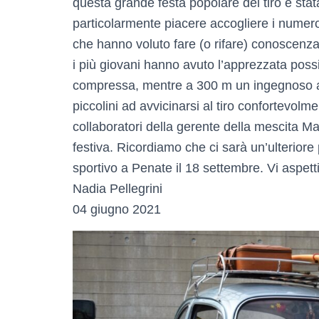
questa grande festa popolare del tiro è stat
particolarmente piacere accogliere i numero
che hanno voluto fare (o rifare) conoscenz
i più giovani hanno avuto l’apprezzata possib
compressa, mentre a 300 m un ingegnoso ap
piccolini ad avvicinarsi al tiro confortevolm
collaboratori della gerente della mescita M
festiva. Ricordiamo che ci sarà un’ulteriore p
sportivo a Penate il 18 settembre. Vi aspet
Nadia Pellegrini
04 giugno 2021