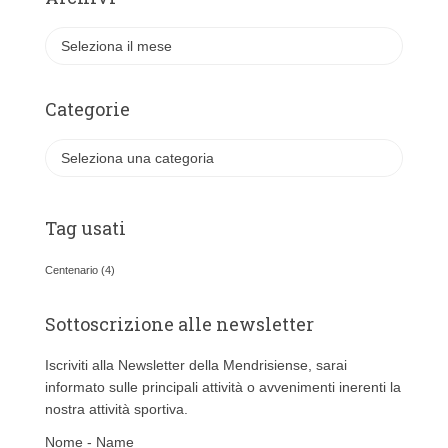
A
r
c
h
Categorie
i
v
C
i
a
t
e
Tag usati
g
o
Centenario
(4)
r
i
Sottoscrizione alle newsletter
e
Iscriviti alla Newsletter della Mendrisiense, sarai
informato sulle principali attività o avvenimenti inerenti la
nostra attività sportiva.
Nome - Name