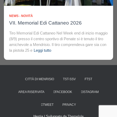
NEWS - NOVITÀ
VII. Memorial Edi Cattaneo 2026
Tiro Memorial Edi Cattaneo Nel Week end di inizio maggio
(8/9) presso il centro sportivo di Penate si è tenuto il tiro
amichevole a Mendrisio. Il tiro comprendeva gare sia con
la pistola 25 e
Leggi tutto
CITTÀ DI MENRISIO
TST-SSV
FTST
AREA RISERVATA
FACEBOOK
ISTAGRAM
TWEET
PRIVACY
Hestia | Sviluppato da
ThemeIsle